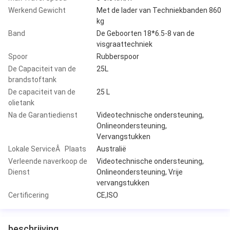
Werkend Gewicht
Met de lader van Techniekbanden 860
kg
Band
De Geboorten 18*6.5-8 van de
visgraattechniek
Spoor
Rubberspoor
De Capaciteit van de
25L
brandstoftank
De capaciteit van de
25 L
olietank
Na de Garantiedienst
Videotechnische ondersteuning,
Onlineondersteuning,
Vervangstukken
Lokale ServiceÂ Plaats
Australië
Verleende naverkoop de
Videotechnische ondersteuning,
Dienst
Onlineondersteuning, Vrije
vervangstukken
Certificering
CE,ISO
beschrijving