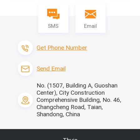
Mini wordt de steunbalk-type lader gekenmerkt door zijn kleine
kan willekeurig en snel tot diverse werkende apparaten bij 
tgehaakt.
Specificatie
SMS
Email
Get Phone Number
Send Email
No. (1507, Building A, Guoshan
Center), City Construction
Comprehensive Building, No. 46,
Changcheng Road, Taian,
Shandong, China