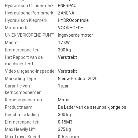
Hydraulisch Cilindermerk
ENERPAC
Hydraulische Pompmerk
ZANENA
Hydraulisch Klepmerk
HYDROcontrole
Motormerk
VOORHOEDE
UNIEK VERKOPEND PUNT
Ingevoerde motor
Macht
17 kW
Emmercapaciteit
300 kg
Het Rapport van de
Verstrekt
machinestest
Video uitgaand-inspectie
Verstrekt
Marketing Type
Nieuw Product 2020
Garantie van
1 jaar
kerncomponenten
Kerncomponenten
Motor
Productnaam
De Lader van de steunbalkjonge os
Geschatte lading
300 kg
Emmercapaciteit
0.15M3
Max Heavily Lift
375 kg
Max Travel Speed
0-5.5 km/h