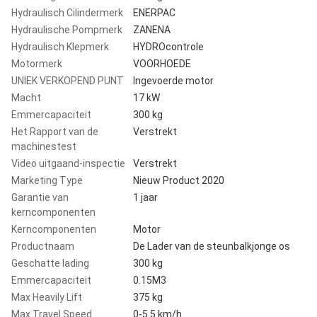
Hydraulisch Cilindermerk
ENERPAC
Hydraulische Pompmerk
ZANENA
Hydraulisch Klepmerk
HYDROcontrole
Motormerk
VOORHOEDE
UNIEK VERKOPEND PUNT
Ingevoerde motor
Macht
17 kW
Emmercapaciteit
300 kg
Het Rapport van de
Verstrekt
machinestest
Video uitgaand-inspectie
Verstrekt
Marketing Type
Nieuw Product 2020
Garantie van
1 jaar
kerncomponenten
Kerncomponenten
Motor
Productnaam
De Lader van de steunbalkjonge os
Geschatte lading
300 kg
Emmercapaciteit
0.15M3
Max Heavily Lift
375 kg
Max Travel Speed
0-5.5 km/h