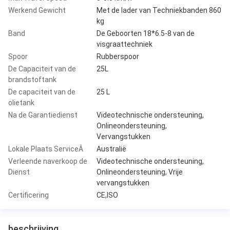
Werkend Gewicht
Met de lader van Techniekbanden 860
kg
Band
De Geboorten 18*6.5-8 van de
visgraattechniek
Spoor
Rubberspoor
De Capaciteit van de
25L
brandstoftank
De capaciteit van de
25 L
olietank
Na de Garantiedienst
Videotechnische ondersteuning,
Onlineondersteuning,
Vervangstukken
Lokale Plaats ServiceÂ
Australië
Verleende naverkoop de
Videotechnische ondersteuning,
Dienst
Onlineondersteuning, Vrije
vervangstukken
Certificering
CE,ISO
beschrijving