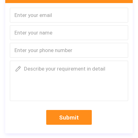
Describe your requirement in detail
Lader van de Jonge osmini wheel wholesale skid ste
Submit
k voor Verkoop
Mini wordt de steunbalk-type lader gekenmerkt door zijn kleine
kan willekeurig en snel tot diverse werkende apparaten bij 