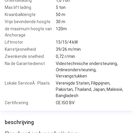
Uiteindelading
1,0 Ton
Max.lift lading
5 ton
Kraanbalklengte
50 m
Vrije bevindende hoogte
30 m
de maximum hoogte van
120m
Anchorage
Liftmotor
15/15/4 kW
Karretjesnelheid
39/26 m/min
Zwenkende snelheid
0,72 r/min
Na de Garantiedienst
Videotechnische ondersteuning,
Onlineondersteuning,
Vervangstukken
Lokale ServiceÂ Plaats
Verenigde Staten, Filippijnen,
Pakistan, Thailand, Japan, Maleisië,
Bangladesh
Certificering
CE ISO BV
beschrijving