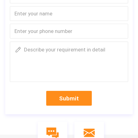
Describe your requirement in detail
Submit
De de torenkraan wordt van QTZ63-5010 5t topkit 
ontworpen door Tavol Group.The prestaties & is de 
technische beschrijving geavanceerd in China, hee
ft bereikt het internationale geavanceerde niveau.
Behalve de 5t-torenkraan, kunnen wij andere kraan 