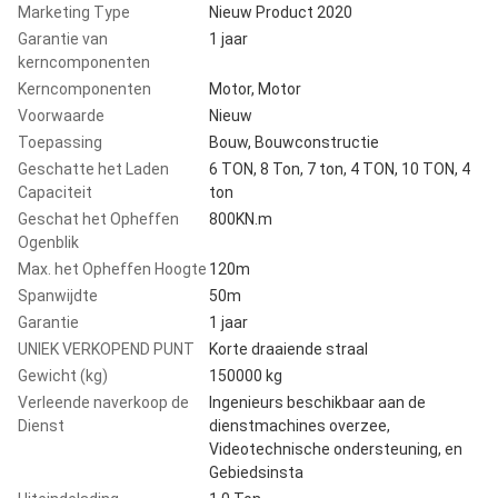
Marketing Type
Nieuw Product 2020
Garantie van
1 jaar
kerncomponenten
Kerncomponenten
Motor, Motor
Voorwaarde
Nieuw
Toepassing
Bouw, Bouwconstructie
Geschatte het Laden
6 TON, 8 Ton, 7 ton, 4 TON, 10 TON, 4
Capaciteit
ton
Geschat het Opheffen
800KN.m
Ogenblik
Max. het Opheffen Hoogte
120m
Spanwijdte
50m
Garantie
1 jaar
UNIEK VERKOPEND PUNT
Korte draaiende straal
Gewicht (kg)
150000 kg
Verleende naverkoop de
Ingenieurs beschikbaar aan de
Dienst
dienstmachines overzee,
Videotechnische ondersteuning, en
Gebiedsinsta