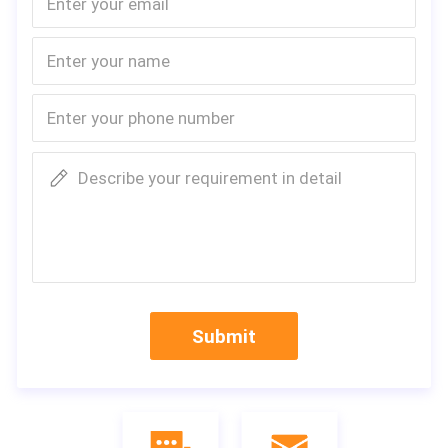
d uit de internationale merken van uitstekende kw
aliteit, en de kwaliteit is uitstekend, en streeft erna
ar om nul onderhoud te bereiken om de zorgen van 
klanten te verminderen.
Detailsbeelden
Describe your requirement in detail
Submit