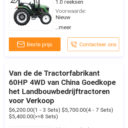
1.0 reeksen
Voorwaarde:
Nieuw
Type:
...meer
Wieltractor
Door wiel:
Beste prijs
Contacteer ons
4WD
Geschatte Macht (HP):
30HP
Gebruik:
Van de de Tractorfabrikant
Landbouwbedrijftractor
60HP 4WD van China Goedkope
Aandrijvingstype:
het Landbouwbedrijftractoren
Toestelaandrijving
voor Verkoop
Certificaat:
Ce
$6,200.00(1 - 3 Sets) $5,700.00(4 - 7 Sets)
$5,400.00(>=8 Sets)
Merknaam:
TAVOL