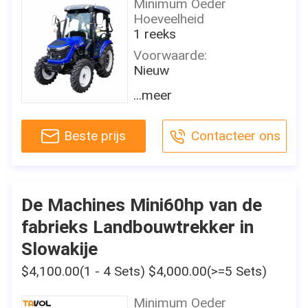
Minimum Oeder
Plaats van herkomst:
Hoeveelheid
Shandong, China
1 reeks
Garantie:
Voorwaarde:
1 jaar
Nieuw
Zeer belangrijke
Type:
...meer
Verkopende Punten:
Wieltractor
Niveau met geringe
Door wiel:
geluidssterkte
Beste prijs
Contacteer ons
4WD
Marketing Type:
Geschatte Macht (HP):
Gewoon Product
60HP
Het Rapport van de
Gebruik:
De Machines Mini60hp van de
machinestest:
Landbouwbedrijftractor
Verstrekt
fabrieks Landbouwtrekker in
Aandrijvingstype:
Video uitgaand-inspectie:
Slowakije
hydraulische tractor
Verstrekt
$4,100.00(1 - 4 Sets) $4,000.00(>=5 Sets)
Certificaat:
Garantie van
Ce
kerncomponenten:
Minimum Oeder