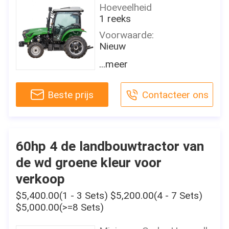
1 jaar
Merknaam:
Hoeveelheid
TAVOL
Kerncomponenten:
1 reeks
Motor, Motor, Toestel
Plaats van herkomst:
Voorwaarde:
Shandong, China
Motormerk:
Nieuw
WEICHAI
Garantie:
Type:
...meer
2 jaar
Toepasselijke Industrie:
Wieltractor
Landbouwbedrijven,
Zeer belangrijke
Door wiel:
Kleinhandel
Beste prijs
Contacteer ons
Verkopende Punten:
4WD
Hoge Productiviteit
Toonzaalplaats:
Geschatte Macht (HP):
Canada, Indonesië,
Marketing Type:
60HP
Thailand, Zuid-Afrika
Nieuw Product 2020
Gebruik:
60hp 4 de landbouwtractor van
Gewicht:
Het Rapport van de
Landbouwbedrijftractor
2880 kg
de wd groene kleur voor
machinestest:
Aandrijvingstype:
Verstrekt
Productnaam:
verkoop
Toestelaandrijving
Landbouwbedrijftractor
Video uitgaand-inspectie:
$5,400.00(1 - 3 Sets) $5,200.00(4 - 7 Sets)
Certificaat:
Verstrekt
Modelnummer:
$5,000.00(>=8 Sets)
Ce
TL604
Garantie van
Merknaam: